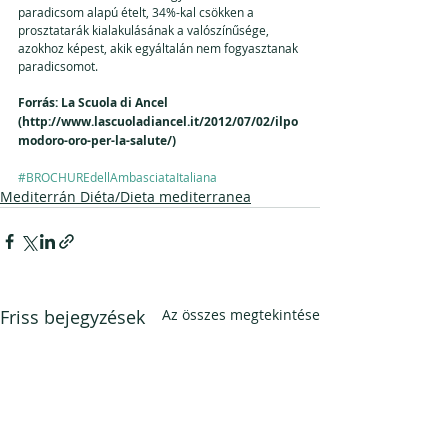
paradicsom alapú ételt, 34%-kal csökken a 
prosztatarák kialakulásának a valószínűsége, 
azokhoz képest, akik egyáltalán nem fogyasztanak 
paradicsomot. 
Forrás: La Scuola di Ancel 
(http://www.lascuoladiancel.it/2012/07/02/ilpo
modoro-oro-per-la-salute/) 
#BROCHUREdellAmbasciataItaliana
Mediterrán Diéta/Dieta mediterranea
Friss bejegyzések
Az összes megtekintése