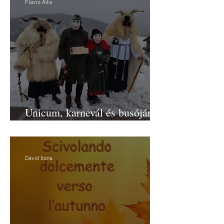
Flavio Aita
Unicum, karnevál és busójárás
Friuli–Venezia Giuliában
Dávid Ilona