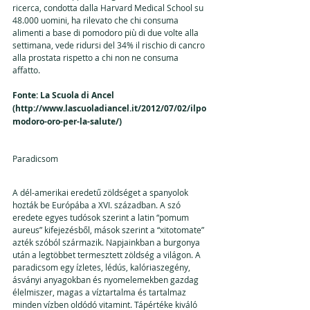
ricerca, condotta dalla Harvard Medical School su 
48.000 uomini, ha rilevato che chi consuma 
alimenti a base di pomodoro più di due volte alla 
settimana, vede ridursi del 34% il rischio di cancro 
alla prostata rispetto a chi non ne consuma 
affatto. 
Fonte: La Scuola di Ancel 
(http://www.lascuoladiancel.it/2012/07/02/ilpo
modoro-oro-per-la-salute/) 
Paradicsom 
A dél-amerikai eredetű zöldséget a spanyolok 
hozták be Európába a XVI. században. A szó 
eredete egyes tudósok szerint a latin “pomum 
aureus” kifejezésből, mások szerint a “xitotomate” 
azték szóból származik. Napjainkban a burgonya 
után a legtöbbet termesztett zöldség a világon. A 
paradicsom egy ízletes, lédús, kalóriaszegény, 
ásványi anyagokban és nyomelemekben gazdag 
élelmiszer, magas a víztartalma és tartalmaz 
minden vízben oldódó vitamint. Tápértéke kiváló 