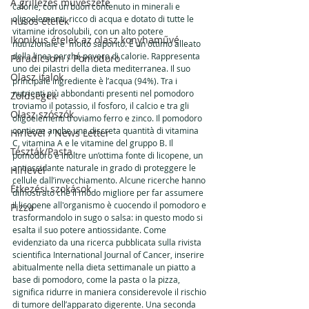
A grillezés művészete
calorie, con un buon contenuto in minerali e 
oligoelementi, ricco di acqua e dotato di tutte le 
Húsos ételek
vitamine idrosolubili, con un alto potere 
Ikonikus ételek az olasz konyhaművé
nutrizionale e  molto saporito. È un ottimo alleato 
della linea perché povero di calorie. Rappresenta 
Paradicsom / Pomodoro
uno dei pilastri della dieta mediterranea. Il suo 
Olasz italok
principale ingrediente è l’acqua (94%). Tra i 
nutrienti più abbondanti presenti nel pomodoro 
Zöldségek
troviamo il potassio, il fosforo, il calcio e tra gli 
Olasz szószók
oligoelementi troviamo ferro e zinco. Il pomodoro 
contiene anche una discreta quantità di vitamina 
Hírlevél / News Letter
C, vitamina A e le vitamine del gruppo B. Il 
Tészták/Pasta
pomodoro è inoltre un’ottima fonte di licopene, un 
antiossidante naturale in grado di proteggere le 
Hírlevél
cellule dall’invecchiamento. Alcune ricerche hanno 
Étkezési szokások
dimostrato che il modo migliore per far assumere 
il licopene all'organismo è cuocendo il pomodoro e 
Pizza
trasformandolo in sugo o salsa: in questo modo si 
esalta il suo potere antiossidante. Come 
evidenziato da una ricerca pubblicata sulla rivista 
scientifica International Journal of Cancer, inserire 
abitualmente nella dieta settimanale un piatto a 
base di pomodoro, come la pasta o la pizza, 
significa ridurre in maniera considerevole il rischio 
di tumore dell’apparato digerente. Una seconda 