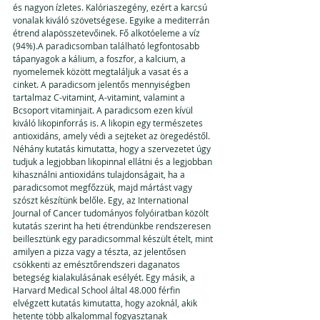
és nagyon ízletes. Kalóriaszegény, ezért a karcsú 
vonalak kiváló szövetségese. Egyike a mediterrán 
étrend alapösszetevőinek. Fő alkotóeleme a víz 
(94%).A paradicsomban található legfontosabb 
tápanyagok a kálium, a foszfor, a kalcium, a 
nyomelemek között megtaláljuk a vasat és a 
cinket. A paradicsom jelentős mennyiségben 
tartalmaz C-vitamint, A-vitamint, valamint a 
Bcsoport vitaminjait. A paradicsom ezen kívül 
kiváló likopinforrás is. A likopin egy természetes 
antioxidáns, amely védi a sejteket az öregedéstől. 
Néhány kutatás kimutatta, hogy a szervezetet úgy 
tudjuk a legjobban likopinnal ellátni és a legjobban 
kihasználni antioxidáns tulajdonságait, ha a 
paradicsomot megfőzzük, majd mártást vagy 
szószt készítünk belőle. Egy, az International 
Journal of Cancer tudományos folyóiratban közölt 
kutatás szerint ha heti étrendünkbe rendszeresen 
beillesztünk egy paradicsommal készült ételt, mint 
amilyen a pizza vagy a tészta, az jelentősen 
csökkenti az emésztőrendszeri daganatos 
betegség kialakulásának esélyét. Egy másik, a 
Harvard Medical School által 48.000 férfin 
elvégzett kutatás kimutatta, hogy azoknál, akik 
hetente több alkalommal fogyasztanak 