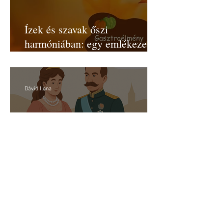
Ízek és szavak őszi
harmóniában: egy emlékezetes
est tanulságai
Dávid Ilona
Pizza Margherita – egy név,
egy királyné, egy nemzet
szimbóluma