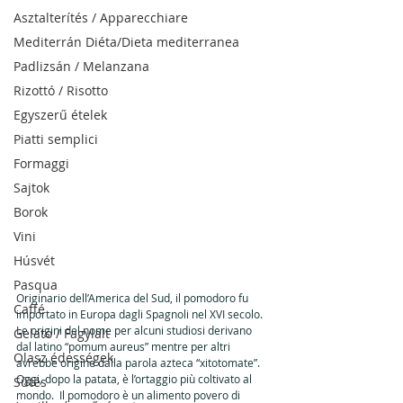
Asztalterítés / Apparecchiare
Mediterrán Diéta/Dieta mediterranea
Padlizsán / Melanzana
Rizottó / Risotto
Egyszerű ételek
Piatti semplici
Formaggi
Sajtok
Borok
Vini
Húsvét
Pasqua
Originario dell’America del Sud, il pomodoro fu 
Caffé
importato in Europa dagli Spagnoli nel XVI secolo. 
Le origini del nome per alcuni studiosi derivano 
Gelato / Fagylalt
dal latino “pomum aureus” mentre per altri 
Olasz édességek
avrebbe origine dalla parola azteca “xitotomate”.  
Oggi, dopo la patata, è l’ortaggio più coltivato al 
Sűtés
mondo.  Il pomodoro è un alimento povero di 