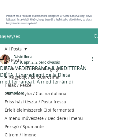
Iratkozz fel a YouTube csatornánkra, böngészd a "Olasz Konyha Blog" nevű
lejátszási lista videói között, hogy értesülj a legfrissebb videóinkról, az olasz
konyháról és olasz nyelvről!
Bejegyzés
All Posts
Dávid Ilona
All Posts
2019. ápr. 2.
2 perc olvasás
DIETA MEDITERRANEA II. MEDITTERÁN
Grillezés / Cucina alla griglia
DIÉTA II. Ingredienti della Dieta
A Nagyböjt / La Quaresima
mediterranea I. A mediterrán di
Halak / Pesce
Olasz konyha / Cucina italiana
Pomodoro  
Friss házi tészta / Pasta fresca
Érlelt élelmiszerek Cibi fermentati
A menü művészete / Decidere il menu
Pezsgő / Spumante
Citrom / limone