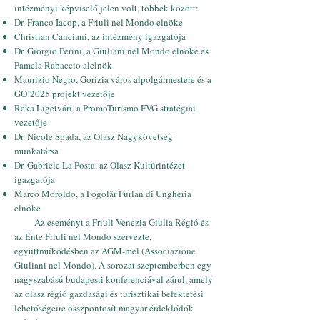
intézményi képviselő jelen volt, többek között:
Dr. Franco Iacop, a Friuli nel Mondo elnöke
Christian Canciani, az intézmény igazgatója
Dr. Giorgio Perini, a Giuliani nel Mondo elnöke és
Pamela Rabaccio alelnök
Maurizio Negro, Gorizia város alpolgármestere és a
GO!2025 projekt vezetője
Réka Ligetvári, a PromoTurismo FVG stratégiai
vezetője
Dr. Nicole Spada, az Olasz Nagykövetség
munkatársa
Dr. Gabriele La Posta, az Olasz Kultúrintézet
igazgatója
Marco Moroldo, a Fogolâr Furlan di Ungheria
elnöke
Az eseményt a Friuli Venezia Giulia Régió és
az Ente Friuli nel Mondo szervezte,
együttműködésben az AGM-mel (Associazione
Giuliani nel Mondo). A sorozat szeptemberben egy
nagyszabású budapesti konferenciával zárul, amely
az olasz régió gazdasági és turisztikai befektetési
lehetőségeire összpontosít magyar érdeklődők