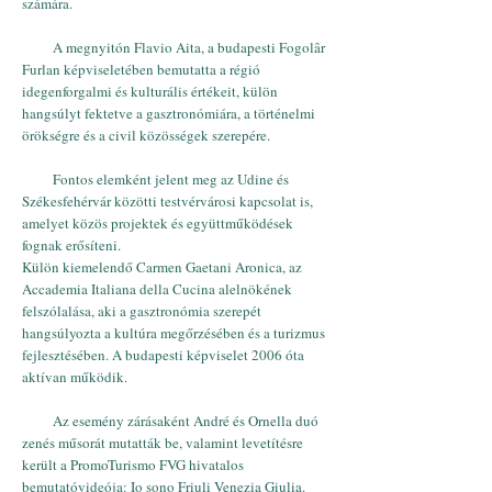
számára.
A megnyitón Flavio Aita, a budapesti Fogolâr
Furlan képviseletében bemutatta a régió
idegenforgalmi és kulturális értékeit, külön
hangsúlyt fektetve a gasztronómiára, a történelmi
örökségre és a civil közösségek szerepére.
Fontos elemként jelent meg az Udine és
Székesfehérvár közötti testvérvárosi kapcsolat is,
amelyet közös projektek és együttműködések
fognak erősíteni.
Külön kiemelendő Carmen Gaetani Aronica, az
Accademia Italiana della Cucina alelnökének
felszólalása, aki a gasztronómia szerepét
hangsúlyozta a kultúra megőrzésében és a turizmus
fejlesztésében. A budapesti képviselet 2006 óta
aktívan működik.
Az esemény zárásaként André és Ornella duó
zenés műsorát mutatták be, valamint levetítésre
került a PromoTurismo FVG hivatalos
bemutatóvideója: Io sono Friuli Venezia Giulia.