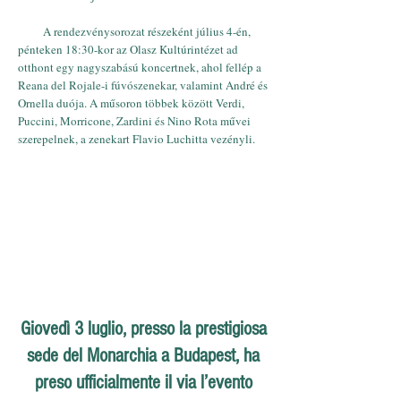
A rendezvénysorozat részeként július 4-én,
pénteken 18:30-kor az Olasz Kultúrintézet ad
otthont egy nagyszabású koncertnek, ahol fellép a
Reana del Rojale-i fúvószenekar, valamint André és
Ornella duója. A műsoron többek között Verdi,
Puccini, Morricone, Zardini és Nino Rota művei
szerepelnek, a zenekart Flavio Luchitta vezényli.
Giovedì 3 luglio, presso la prestigiosa
sede del Monarchia a Budapest, ha
preso ufficialmente il via l’evento