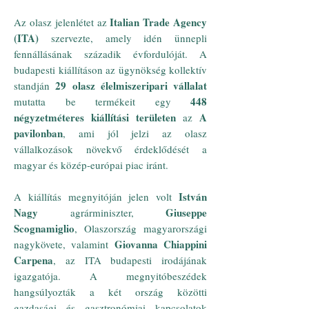
Italian Trade Agency
Az olasz jelenlétet az
(ITA)
szervezte, amely idén ünnepli
fennállásának századik évfordulóját. A
budapesti kiállításon az ügynökség kollektív
29 olasz élelmiszeripari vállalat
standján
448
mutatta be termékeit egy
négyzetméteres kiállítási területen
A
az
pavilonban
, ami jól jelzi az olasz
vállalkozások növekvő érdeklődését a
magyar és közép-európai piac iránt.
István
A kiállítás megnyitóján jelen volt
Nagy
Giuseppe
agrárminiszter,
Scognamiglio
, Olaszország magyarországi
Giovanna Chiappini
nagykövete, valamint
Carpena
, az ITA budapesti irodájának
igazgatója. A megnyitóbeszédek
hangsúlyozták a két ország közötti
gazdasági és gasztronómiai kapcsolatok