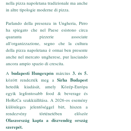
nella pizza napoletana tradizionale ma anche
in altre tipologie moderne di pizza.
Parlando della presenza in Ungheria, Pirro
ha spiegato che nel Paese esistono circa
quaranta pizzerie associate
all’organizzazione, segno che la cultura
della pizza napoletana è ormai ben presente
anche nel mercato ungherese, pur lasciando
ancora ampio spazio di crescita.
budapesti Hungexpón
3. és 5.
A
március
Sirha Budapest
között rendezték meg a
hetedik kiadását, amely Közép-Európa
egyik legfontosabb food & beverage és
HoReCa szakkiállítása. A 2026-os esemény
különleges jelentőséggel bírt, hiszen a
rendezvény történetében először
Olaszország kapta a díszvendég ország
szerepét.