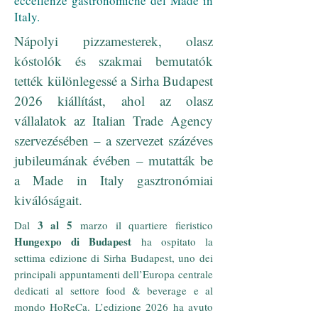
eccellenze gastronomiche del Made in
Italy.
Nápolyi pizzamesterek, olasz
kóstolók és szakmai bemutatók
tették különlegessé a Sirha Budapest
2026 kiállítást, ahol az olasz
vállalatok az Italian Trade Agency
szervezésében – a szervezet százéves
jubileumának évében – mutatták be
a Made in Italy gasztronómiai
kiválóságait.
3 al 5
Dal
marzo il quartiere fieristico
Hungexpo di Budapest
ha ospitato la
settima edizione di Sirha Budapest, uno dei
principali appuntamenti dell’Europa centrale
dedicati al settore food & beverage e al
mondo HoReCa. L’edizione 2026 ha avuto