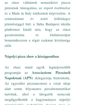
az olasz vállalatok nemzetközi piacra
jutásának támogatása, az export ösztönzése
és a Made in Italy értékeinek képviselete. A
centenáriumi év ezért különleges
jelentőséggel bírt: a Sirha Budapest ideális
platformot kínált arra, hogy az olasz
gasztronómia és élelmiszeripar
bemutatkozzon a régió szakmai közönsége
előtt.
Nápolyi pizza show a középpontban
Az olasz stand egyik legnépszerűbb
Associazione Pizzaiuoli
programját az
Napoletani (APN)
delegációja biztosította.
Az egyesület pizzamesterei a vásár ideje
alatt szinte folyamatos pizzabemutatókat
tartottak, ahol a látogatók nemcsak
megfigyelhették a hagyományos nápolyi
pizzakészítés technikáját, hanem meg is