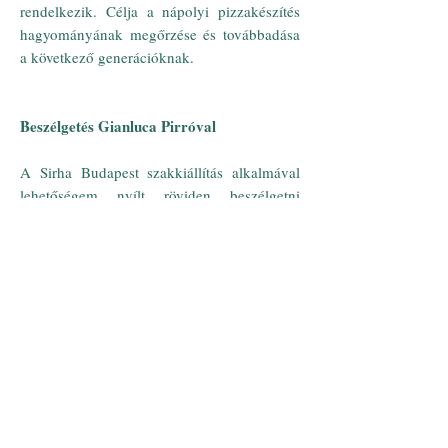
rendelkezik. Célja a nápolyi pizzakészítés
hagyományának megőrzése és továbbadása
a következő generációknak.
Beszélgetés Gianluca Pirróval
A Sirha Budapest szakkiállítás alkalmával
lehetőségem nyílt röviden beszélgetni
Gianluca Pirróval, az Associazione
Pizzaiuoli Napoletani elnökével.
Pirro elmondta, hogy az egyesület 1998-ban
jött létre azzal a céllal, hogy erősítse és
elismertté tegye a pizzakészítő, vagyis a
pizzaiuolo szakmai szerepét. Harminc évvel
ezelőtt ez a mesterség még nem élvezte azt
az elismerést, amelyet megérdemel, ma
azonban a pizzaiuolo a minőségi