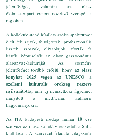
jelentőségét, valamint az olasz
élelmiszeripari export növekvő szerepét a
régióban.
A kollektív stand kínálata széles spektrumot
ölelt fel: sajtok, felvágottak, professzionális
lisztek, szószok, olívaolajok, tészták és
kávék képviselték az olasz gasztronómia
alapanyag-kultúráját. Az esemény
az olasz
jelentőségét tovább erősíti, hogy
konyhát 2025 végén az UNESCO a
szellemi kulturális örökség részévé
nyilvánította,
ami új nemzetközi figyelmet
irányított a mediterrán kulináris
hagyományokra.
10 éve
Az ITA budapesti irodája immár
szervezi az olasz kollektív részvételt a Sirha
kiállításon. A szervezet feladata világszerte