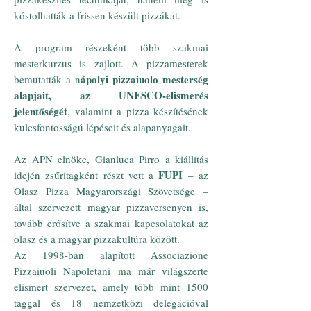
kóstolhatták a frissen készült pizzákat.
A program részeként több szakmai
mesterkurzus is zajlott. A pizzamesterek
ápolyi pizzaiuolo mesterség
bemutatták a n
alapjait, az UNESCO-elismerés
jelentőségét
, valamint a pizza készítésének
kulcsfontosságú lépéseit és alapanyagait.
Az APN elnöke, Gianluca Pirro a kiállítás
FUPI
idején zsűritagként részt vett a
– az
Olasz Pizza Magyarországi Szövetsége –
által szervezett magyar pizzaversenyen is,
tovább erősítve a szakmai kapcsolatokat az
olasz és a magyar pizzakultúra között.
Az 1998-ban alapított Associazione
Pizzaiuoli Napoletani ma már világszerte
elismert szervezet, amely több mint 1500
taggal és 18 nemzetközi delegációval