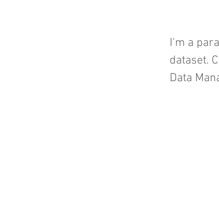
I'm a par
dataset. C
Data Mana