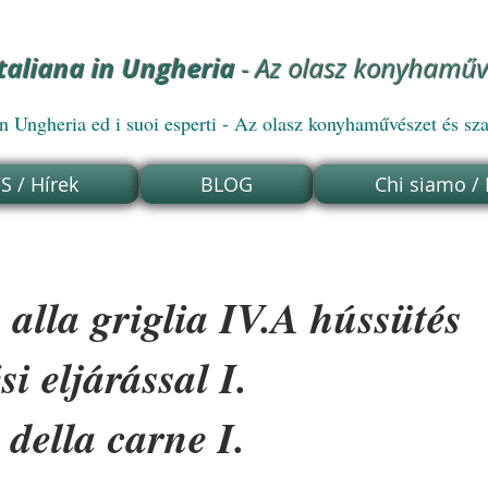
italiana in Ungheria
- Az olasz konyhamű
ngheria ed i suoi esperti - Az olasz konyhaművészet és sz
 / Hírek
BLOG
Chi siamo /
alla griglia IV.A hússütés
si eljárással I.
 della carne I.