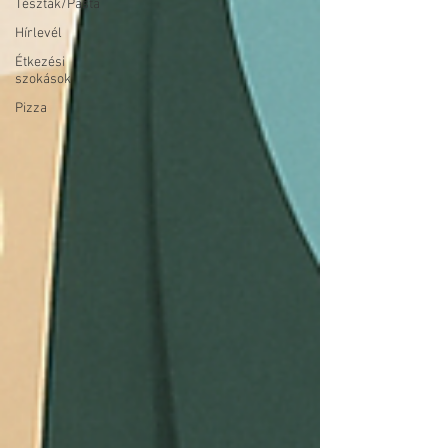
Tészták/Pasta
Hírlevél
Étkezési
szokások
Pizza