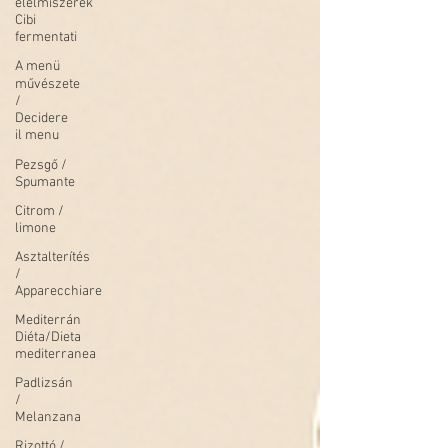
élelmiszerek
Cibi
fermentati
A menü
művészete
/
Decidere
il menu
Pezsgő /
Spumante
Citrom /
limone
Asztalterítés
/
Apparecchiare
Mediterrán
Diéta/Dieta
mediterranea
Padlizsán
/
Melanzana
Rizottó /