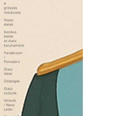
A
grillezés
művészete
Húsos
ételek
Ikonikus
ételek
az olasz
konyhaművé
Paradicsom
/
Pomodoro
Olasz
italok
Zöldségek
Olasz
szószók
Hírlevél
/ News
Letter