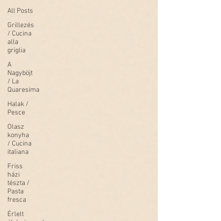
All Posts
Grillezés
/ Cucina
alla
griglia
A
Nagyböjt
/ La
Quaresima
Halak /
Pesce
Olasz
konyha
/ Cucina
italiana
Friss
házi
tészta /
Pasta
fresca
Érlelt