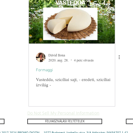
Érlelt élelmiszerek Cibi fermentati
A menü művészete / Decidere i
 / Apparecchiare
Mediterrán Diéta/Dieta mediterranea
Padlizs
lek
Piatti semplici
Formaggi
Sajtok
Borok
V
Dávid Ilona
2020. aug. 28.
4 perc olvasás
Formaggi
lasz édességek
Sűtés
A grillezés művészete
Húsos éte
Vastedda, szicíliai sajt, - eredeti, szicíliai
ízvilág -
vé
Paradicsom / Pomodoro
Olasz italok
Do Not Sell My Personal Information
FELHASZNÁLÁSI FELTÉTELEK
 2017-2024 PROMO DIGITAL -. 1077 Budapest, Izabella utca, 3/A Adószám: 56656707-1-42