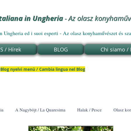
italiana in Ungheria
- Az olasz konyhamű
ngheria ed i suoi esperti - Az olasz konyhaművészet és sz
 / Hírek
BLOG
Chi siamo /
Blog nyelvi menü / Cambia lingua nel Blog
lia
A Nagyböjt / La Quaresima
Halak / Pesce
Olasz kon