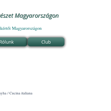
vészet Magyarországon
akértői Magyarországon
 Rólunk
Club
yha / Cucina italiana