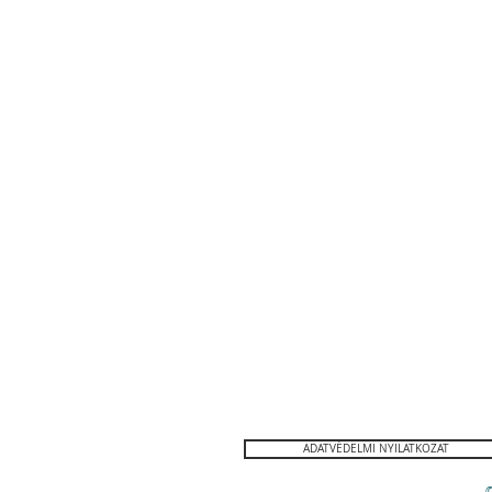
Friss házi tészta / Pasta fresca
Citrom / limone
Asztalterítés
Rizottó / Risotto
Egyszerű éte
Caffé
Gelato / Fagylalt
O
Ikonikus ételek az olasz konyhamű
ADATVÉDELMI NYILATKOZAT
©