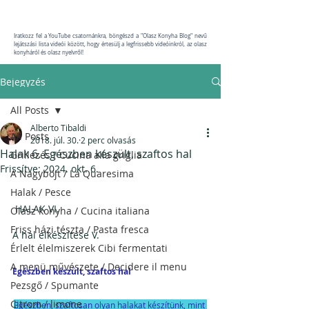
Iratkozz fel a YouTube csatornánkra, böngészd a "Olasz Konyha Blog" nevű
lejátszási lista videói között, hogy értesülj a legfrissebb videóinkról, az olasz
konyháról és olasz nyelvről!
Bejegyzés
All Posts
Alberto Tibaldi
All Posts
2018. júl. 30.
2 perc olvasás
Halak 6. Egészben készült, szaftos hal
Grillezés / Cucina alla griglia
Frissítve:
2024. okt. 6.
A Nagyböjt / La Quaresima
Halak / Pesce
 HALAK VI.
Olasz konyha / Cucina italiana
Friss házi tészta / Pasta fresca
A hal elkészítése V.
Érlelt élelmiszerek Cibi fermentati
A menü művészete / Decidere il menu
Egészben készült, szaftos hal
Pezsgő / Spumante
Citrom / limone
Egészben, szaftosan olyan halakat készítünk, mint 