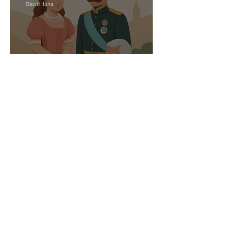
Dávid Ilona
Pizza Margherita – egy név,
egy királyné, egy nemzet
szimbóluma
Dávid Ilona