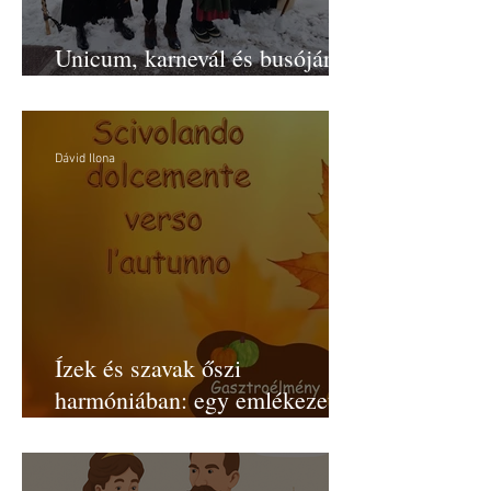
Unicum, karnevál és busójárás
Friuli–Venezia Giuliában
Dávid Ilona
Ízek és szavak őszi
harmóniában: egy emlékezetes
est tanulságai