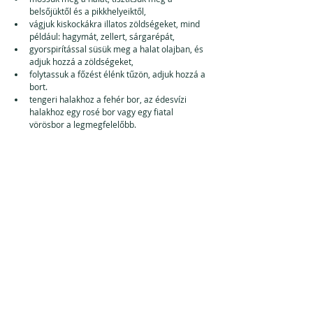
belsőjüktől és a pikkhelyeiktől,
vágjuk kiskockákra illatos zöldségeket, mind 
például: hagymát, zellert, sárgarépát,
gyorspirítással süsük meg a halat olajban, és 
adjuk hozzá a zöldségeket,
folytassuk a főzést élénk tűzön, adjuk hozzá a 
bort.
tengeri halakhoz a fehér bor, az édesvízi 
halakhoz egy rosé bor vagy egy fiatal 
vörösbor a legmegfelelőbb.