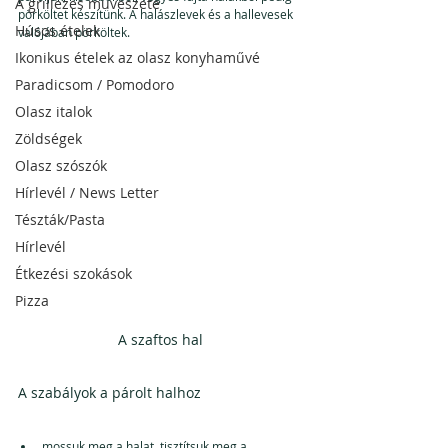
A grillezés művészete
pörköltet készítünk. A halászlevek és a hallevesek 
Húsos ételek
valójában pörköltek.
Ikonikus ételek az olasz konyhaművé
Paradicsom / Pomodoro
Olasz italok
Zöldségek
Olasz szószók
Hírlevél / News Letter
Tészták/Pasta
Hírlevél
Étkezési szokások
Pizza
A szaftos hal
A szabályok a párolt halhoz
mossuk meg a halat, tisztítsuk meg a 