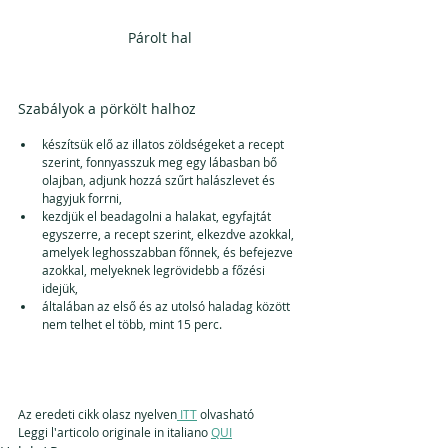
Párolt hal
Szabályok a pörkölt halhoz
készítsük elő az illatos zöldségeket a recept 
szerint, fonnyasszuk meg egy lábasban bő 
olajban, adjunk hozzá szűrt halászlevet és 
hagyjuk forrni,
kezdjük el beadagolni a halakat, egyfajtát 
egyszerre, a recept szerint, elkezdve azokkal, 
amelyek leghosszabban főnnek, és befejezve 
azokkal, melyeknek legrövidebb a főzési 
idejük, 
általában az első és az utolsó haladag között 
nem telhet el több, mint 15 perc.
Az eredeti cikk olasz nyelven
 ITT
 olvasható
Leggi l'articolo originale in italiano 
QUI