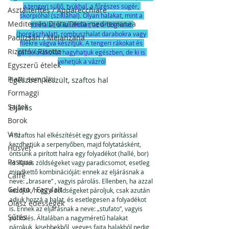
a tengeri süllő, tyúkhal, a fűrészes sügér, 
Asztalterítés / Apparecchiare
skorpióhal (sziklahal). Olyan halakat, mint a 
Mediterrán Diéta/Dieta mediterranea
tonhalat, a kardhalat, az ördöghalat 
(horgászhalat), rombuszhalat darabokra vagy 
Padlizsán / Melanzana
filékre vágva készítjük. A tengeri rákokat és 
Rizottó / Risotto
garnélarákokat hagyhatjuk egészben, de ki is 
vehetjük a vázról
Egyszerű ételek
Piatti semplici
Egészben készült, szaftos hal
Formaggi
Sajtok
Eljárás
Borok
Vini
A szaftos hal elkészítését egy gyors pirítással 
kezdhetjük a serpenyőben, majd folytatásként, 
Húsvét
öntsünk a pirított halra egy folyadékot (hallé, bor) 
Pasqua
és illatos zöldségeket vagy paradicsomot, esetleg 
mindkettő kombinációját: ennek az eljárásnak a 
Caffé
neve: „brasare” , vagyis párolás. Ellenben, ha azzal 
Gelato / Fagylalt
kezdjük, hogy a zöldségeket pároljuk, csak azután 
adjuk hozzá a halat, és esetlegesen a folyadékot 
Olasz édességek
is. Ennek az eljárásnak a neve: „stufato”, vagyis 
Sűtés
pörkölés. Általában a nagyméretű halakat 
pároljuk, kisebbekből, vegyes fajta halakból pedig 