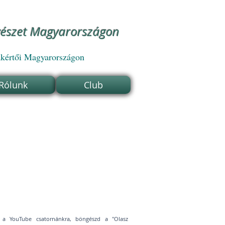
vészet Magyarországon
akértői Magyarországon
 Rólunk
Club
el a YouTube csatornánkra, böngészd a "Olasz