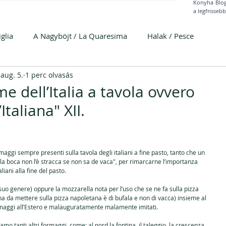
Konyha Blog"
a legfrissebb
iglia
A Nagyböjt / La Quaresima
Halak / Pesce
 aug. 5.
1 perc olvasás
Friss házi tészta / Pasta fresca
e dell’Italia a tavola ovvero
Italiana" XII.
i
A menü művészete / Decidere il menu
ggi sempre presenti sulla tavola degli italiani a fine pasto, tanto che un 
/ limone
Asztalterítés / Apparecchiare
"la boca non l’è stracca se non sa de vaca", per rimarcarne l’importanza 
liani alla fine del pasto.
suo genere) oppure la mozzarella nota per l’uso che se ne fa sulla pizza 
ranea
Padlizsán / Melanzana
Rizottó / Risotto
a da mettere sulla pizza napoletana è di bufala e non di vacca) insieme al 
ormaggi all’Estero e malauguratamente malamente imitati.
amo tanti altri formaggi, come: al nord la fontina, il taleggio, la crescenza, 