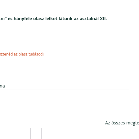
i” és hànyféle olasz lelket làtunk az asztalnàl XII.
az olasz tudásod?                                                    
ana
Az összes megte