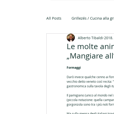
All Posts
Grillezés / Cucina alla gr
Alberto Tibaldi
2018.
Olasz konyha / Cucina italiana
Le molte anim
„Mangiare all’
Érlelt élelmiszerek Cibi fermentat
Formaggi
Darò invece qualche cenno ai forma
Pezsgő / Spumante
Citrom 
vecchio detto veneto così recita: 
gastronomica sulla tavola degli ita
Il pamigiano (unico al mondo nel 
Mediterrán Diéta/Dieta mediter
(piccola notazione: quella campan
gorgonzola sono tra i più noti f
Ma sulla mensa degli italiani trovi