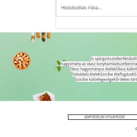
Hozzászólás írása...
Ízek és szavak őszi harmóni
emlékezetes est tanulságai
A spárga
Asztalterítés
Ball
Hagyomány az olasz konyhaművészetben
Ha
Olasz hagyományos ételek
Olasz külön
Sokoldalú ételek
Szicíliai ételfogások
S
sziciliai különlegeségek
Érdekes tör
ADATVÉDELMI NYILATKOZAT
©