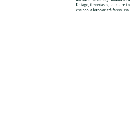
l’asiago, il montasio ,per citare i 
Egyszerű ételek
Piatti sempl
che con la loro varietà fanno una 
Pasqua
Caffé
Gelato / 
A grillezés művészete
Húsos
Paradicsom / Pomodoro
Ol