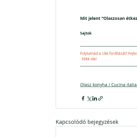
Mit jelent “Olaszosan étkezn
Sajtok
Folytatnád a cikk fordítását? Fejlesztenéd 
 Klikk ide!
Olasz konyha / Cucina itali
Kapcsolódó bejegyzések