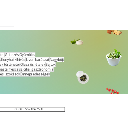
tel
Grillezés
Gyümölcs
k
Konyhai kihívás
Livon barászat
Nagyböjt
ek történetei
Olasz ősi ételek
Sajtok
pasta fresca
sziciliai gasztronómia
ési szokások
Ünnepi édességek
COOKIES SZABÁLYZAT