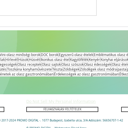
ában: egy
iVini-olasz minőségi borok
DOC borok
Egyszerű olasz ételek
Emblématikus olasz é
lak
Hírlevél
Húsok
Húsvét
Ikonikus olasz étel
Kagylófélék
Kenyér
Konyhai eljáráso
legességek
Olasz receptek
Olasz sajtok
Olasz szószok
Olasz édességek
Olasz étel
ütés
Toszkána konyhaművészete
Tészta
Zöldségek
Zölsdégek olasz módra
pasta
ténetek az olasz gasztronómiában
Érdekességek az olasz gasztronómiában
Étkez
Do Not Sell My Personal Information
FELHASZNÁLÁSI FELTÉTELEK
 2017-2024 PROMO DIGITAL -. 1077 Budapest, Izabella utca, 3/A Adószám: 56656707-1-42