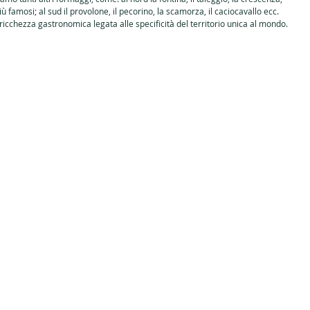
più famosi; al sud il provolone, il pecorino, la scamorza, il caciocavallo ecc. 
ici
Formaggi
Sajtok
Borok
Vini
Húsvét
ricchezza gastronomica legata alle specificità del territorio unica al mondo.
Fagylalt
Olasz édességek
Sűtés
 ételek
Ikonikus ételek az olasz konyhaművé
asz italok