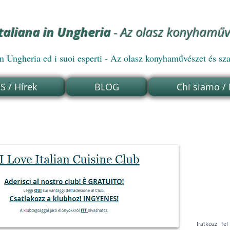
italiana in Ungheria
- Az olasz konyhamű
ngheria ed i suoi esperti - Az olasz konyhaművészet és sz
 / Hírek
BLOG
Chi siamo /
Iratkozz f