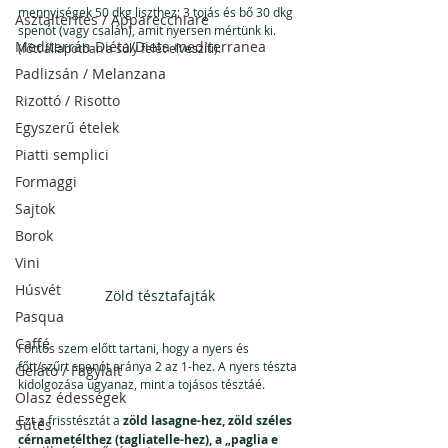
mennyiségek 50 dkg liszthez: 3 tojás és bő 30 dkg 
Asztalterítés / Apparecchiare
spenót (vagy csalán), amit nyersen mértünk ki. 
Mediterrán Diéta/Dieta mediterranea
(főtt állapotban a súly felét elveszíti).
Padlizsán / Melanzana
Rizottó / Risotto
Egyszerű ételek
Piatti semplici
Formaggi
Sajtok
Borok
Vini
Húsvét
Zöld tésztafajták
Pasqua
Caffé
Fontos szem előtt tartani, hogy a nyers és 
főtt/szűrt spenót aránya 2 az 1-hez. A nyers tészta 
Gelato / Fagylalt
kidolgozása ugyanaz, mint a tojásos tésztáé. 
Olasz édességek
Ezt a frisstésztát a 
zöld lasagne-hez, zöld széles 
Sűtés
cérnametélthez (tagliatelle-hez), a „paglia e 