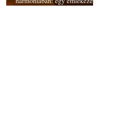
harmóniában: egy emlékezetes
est tanulságai
Dávid Ilona
Pizza Margherita – egy név,
egy királyné, egy nemzet
szimbóluma
Dávid Ilona