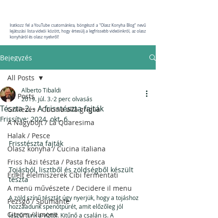
Iratkozz fel a YouTube csatornánkra, böngészd a "Olasz Konyha Blog" nevű
lejátszási lista videói között, hogy értesülj a legfrissebb videóinkról, az olasz
konyháról és olasz nyelvről!
Bejegyzés
All Posts
Alberto Tibaldi
All Posts
2019. júl. 3.
2 perc olvasás
Tészta 2. - A frisstészta fajták
Grillezés / Cucina alla griglia
Frissítve:
2024. okt. 6.
A Nagyböjt / La Quaresima
Halak / Pesce
Frisstészta fajták
Olasz konyha / Cucina italiana
Friss házi tészta / Pasta fresca
Tojásból, lisztből és zöldségből készült 
Érlelt élelmiszerek Cibi fermentati
tészta
A menü művészete / Decidere il menu
A zöld színű tésztát úgy nyerjük, hogy a tojáshoz 
Pezsgő / Spumante
hozzáadunk spenótpürét, amit előzőleg jól 
Citrom / limone
leszűrtünk a víztől. Kitűnő a csalán is. A 