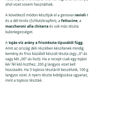
ahol vizet sosem használnak.
A következő módon készítjük el a genovai
 ravioli
-t 
és a dél-tirolis (Schlutzkrapfen), a
 fettucine
, a 
maccheroni alla chitarra
 és sok más tészta 
különlegességet. 
A 
tojás-víz arány a frisstészta típusától függ.
Amit az ország déli részében készítenek mindig 
kemény és friss búzából készült tészta (egy „0”-ás 
vagy két „00”-ás liszt). Ha a recept csak egy tojást 
kér fél kiló liszthez, 200 g langyos vizet kell 
hozzáadni. Ha 3 tojásos tésztáról beszélünk, 100 g 
langyos vizet. A nyers tészta kidolgozása ugyanaz, 
mint a tojásos tésztáé.