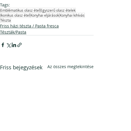
Tags:
Emblématikus olasz étel
Egyszerű olasz ételek
Ikonikus olasz étel
Konyhai eljárások
Konyhai kihívás
Tészta
Friss házi tészta / Pasta fresca
Tészták/Pasta
Friss bejegyzések
Az összes megtekintése