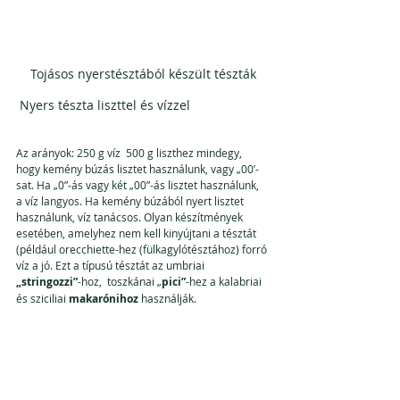
Tojásos nyerstésztából készült tészták
 Nyers tészta liszttel és vízzel
Az arányok: 250 g víz  500 g liszthez mindegy, 
hogy kemény búzás lisztet használunk, vagy „00’-
sat. Ha „0”-ás vagy két „00”-ás lisztet használunk, 
a víz langyos. Ha kemény búzából nyert lisztet 
használunk, víz tanácsos. Olyan készítmények 
esetében, amelyhez nem kell kinyújtani a tésztát 
(például orecchiette-hez (fülkagylótésztához) forró 
víz a jó. Ezt a típusú tésztát az umbriai 
„stringozzi”
-hoz,  toszkánai „
pici”
-hez a kalabriai 
és sziciliai 
makarónihoz 
használják.