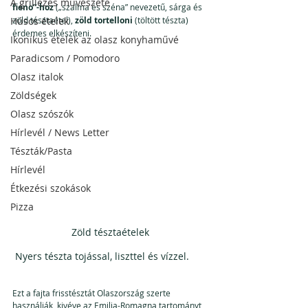
A grillezés művészete
fieno”-hoz 
(„szalma és széna” nevezetű, sárga és 
Húsos ételek
zöld tésztaétel), 
zöld tortelloni 
(töltött tészta) 
érdemes elkészíteni.
Ikonikus ételek az olasz konyhaművé
Paradicsom / Pomodoro
Olasz italok
Zöldségek
Olasz szószók
Hírlevél / News Letter
Tészták/Pasta
Hírlevél
Étkezési szokások
Pizza
Zöld tésztaételek
 Nyers tészta tojással, liszttel és vízzel.
Ezt a fajta frisstésztát Olaszország szerte 
használják, kivéve az Emilia-Romagna tartományt, 