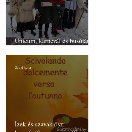
Unicum, karnevál és busójárás
Friuli–Venezia Giuliában
Dávid Ilona
Ízek és szavak őszi